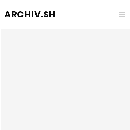
ARCHIV.SH
Tog
nav