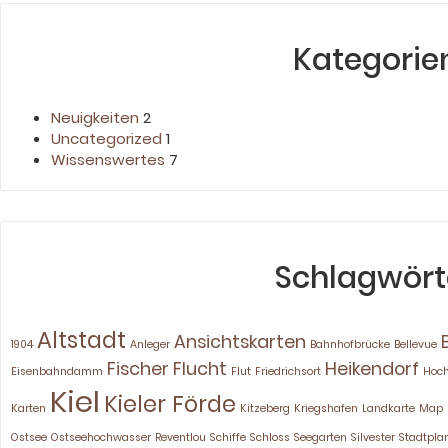
Kategorie
Neuigkeiten
2
Uncategorized
1
Wissenswertes
7
Schlagwört
Altstadt
Ansichtskarten
1904
Anleger
Bahnhofbrücke
Bellevue
Fischer
Flucht
Heikendorf
Eisenbahndamm
Flut
Friedrichsort
Hoc
Kiel
Kieler Förde
Karten
Kitzeberg
Kriegshafen
Landkarte
Map
Ostsee
Ostseehochwasser
Reventlou
Schiffe
Schloss
Seegarten
Silvester
Stadtpla