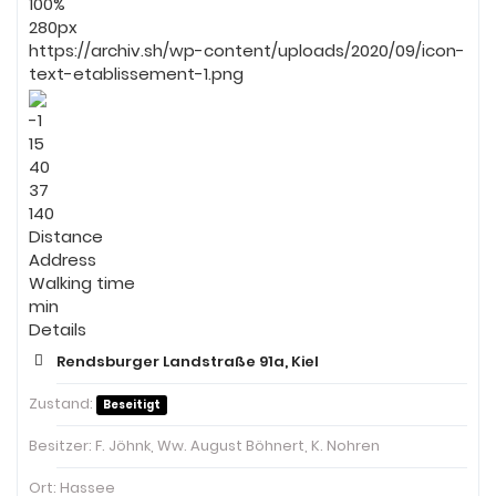
100%
280px
https://archiv.sh/wp-content/uploads/2020/09/icon-
text-etablissement-1.png
-1
15
40
37
140
Distance
Address
Walking time
min
Details
Rendsburger Landstraße 91a, Kiel
Zustand:
Beseitigt
Besitzer:
F. Jöhnk, Ww. August Böhnert, K. Nohren
Ort:
Hassee