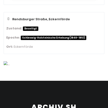
Rendsburger Straße, Eckernförde
Zustand:
Beseitigt
Epoche:
Schleswig-Holsteinische Erhebung (1848–1851)
Ort:
Eckernförde
ARCHIV.SH