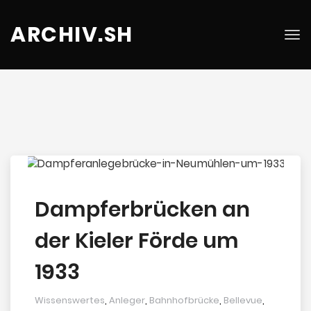
ARCHIV.SH
Tog
nav
Dampferbrücken an
der Kieler Förde um
1933
Wissenswertes
,
Anleger
,
Bahnhofbrücke
,
Bellevue
,