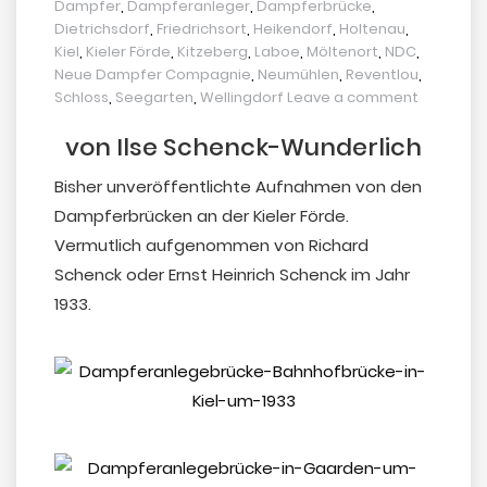
Dampfer
,
Dampferanleger
,
Dampferbrücke
,
Dietrichsdorf
,
Friedrichsort
,
Heikendorf
,
Holtenau
,
Kiel
,
Kieler Förde
,
Kitzeberg
,
Laboe
,
Möltenort
,
NDC
,
Neue Dampfer Compagnie
,
Neumühlen
,
Reventlou
,
Schloss
,
Seegarten
,
Wellingdorf
Leave a comment
von Ilse Schenck-Wunderlich
Bisher unveröffentlichte Aufnahmen von den
Dampferbrücken an der Kieler Förde.
Vermutlich aufgenommen von Richard
Schenck oder Ernst Heinrich Schenck im Jahr
1933.