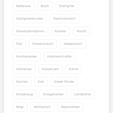
Bellevue
Buch
Dampfer
Dampferbrücke
Dietrichsdorf
Eisenbahndamm
Fischer
Flucht
Flut
Friedrichsort
Heikendorf
Hochwasser
Holstenstraße
Holtenau
Kaiserzeit
Karte
Karten
Kiel
Kieler Förde
Kitzeberg
Kriegshafen
Landkarte
Map
Möltenort
Neumühlen