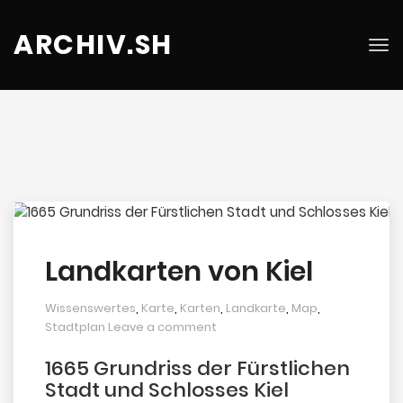
ARCHIV.SH
Tog
nav
Landkarten von Kiel
Wissenswertes
,
Karte
,
Karten
,
Landkarte
,
Map
,
Stadtplan
Leave a comment
1665 Grundriss der Fürstlichen
Stadt und Schlosses Kiel