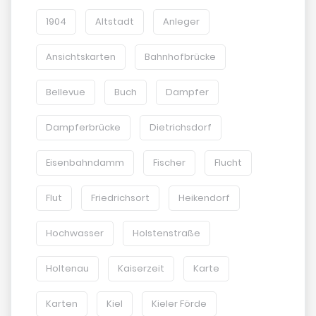
1904
Altstadt
Anleger
Ansichtskarten
Bahnhofbrücke
Bellevue
Buch
Dampfer
Dampferbrücke
Dietrichsdorf
Eisenbahndamm
Fischer
Flucht
Flut
Friedrichsort
Heikendorf
Hochwasser
Holstenstraße
Holtenau
Kaiserzeit
Karte
Karten
Kiel
Kieler Förde