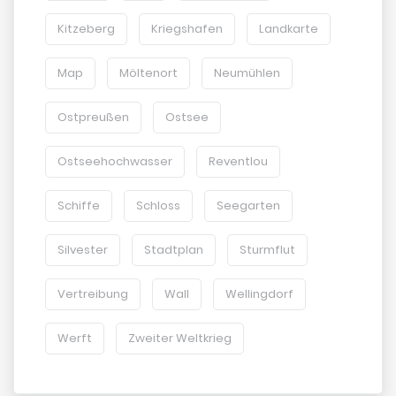
Kitzeberg
Kriegshafen
Landkarte
Map
Möltenort
Neumühlen
Ostpreußen
Ostsee
Ostseehochwasser
Reventlou
Schiffe
Schloss
Seegarten
Silvester
Stadtplan
Sturmflut
Vertreibung
Wall
Wellingdorf
Werft
Zweiter Weltkrieg