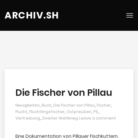
ARCHIV.SH
Tog
nav
Die Fischer von Pillau
Neuigkeiten
,
Buch
,
Die Fischer von Pillau
,
Fischer
,
Flucht
,
Flüchtlingsfischer
,
Ostpreußen
,
PIL
,
Vertreibung
,
Zweiter Weltkrieg
Leave a comment
Eine Dokumentation von Pillauer Fischkuttern,