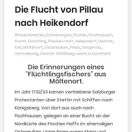
Die Flucht von Pillau
nach Heikendorf
Wissenswertes
,
Erinnerungen
,
Fischer
,
Fischhausen
,
Flucht
,
Flüchtling
,
Frisches Haff
,
Heikendorf
,
Heimat
,
Kiel
,
Möltenort
,
Ostpreußen
,
Pillau
,
Sorgenau
,
Vertreibung
,
Zweiter Weltkrieg
Leave a comment
Die Erinnerungen eines
"Flüchtlingsfischers" aus
Möltenort.
Im Jahr 1732/33 kamen vertriebene Salzburger
Protestanten über Stettin mit Schiffen nach
Königsberg. Von dort aus auch nach
Fischhausen, gelegen an einer Bucht an der
Nordküste des Frischen Haffs im ehemaligen
Ostpreußen. Unter ihnen waren Maria und