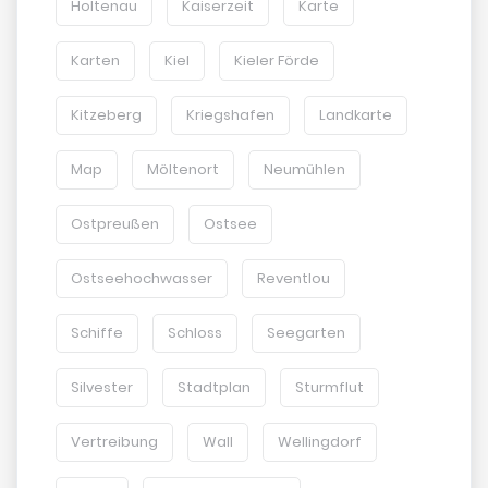
Holtenau
Kaiserzeit
Karte
Karten
Kiel
Kieler Förde
Kitzeberg
Kriegshafen
Landkarte
Map
Möltenort
Neumühlen
Ostpreußen
Ostsee
Ostseehochwasser
Reventlou
Schiffe
Schloss
Seegarten
Silvester
Stadtplan
Sturmflut
Vertreibung
Wall
Wellingdorf