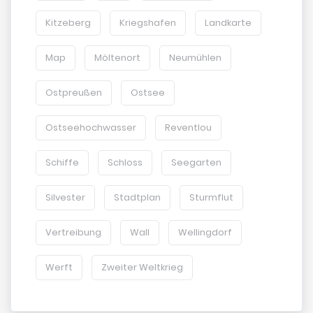
Kitzeberg
Kriegshafen
Landkarte
Map
Möltenort
Neumühlen
Ostpreußen
Ostsee
Ostseehochwasser
Reventlou
Schiffe
Schloss
Seegarten
Silvester
Stadtplan
Sturmflut
Vertreibung
Wall
Wellingdorf
Werft
Zweiter Weltkrieg