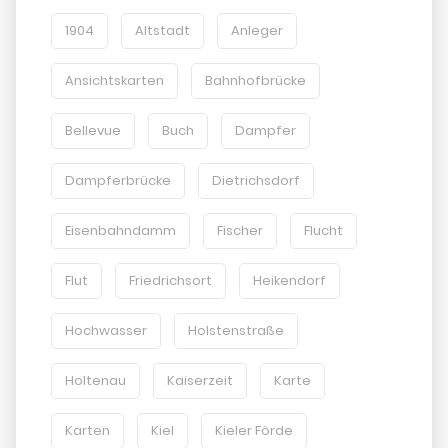
1904
Altstadt
Anleger
Ansichtskarten
Bahnhofbrücke
Bellevue
Buch
Dampfer
Dampferbrücke
Dietrichsdorf
Eisenbahndamm
Fischer
Flucht
Flut
Friedrichsort
Heikendorf
Hochwasser
Holstenstraße
Holtenau
Kaiserzeit
Karte
Karten
Kiel
Kieler Förde