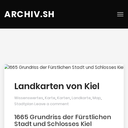
ARCHIV.SH
Tog
nav
Landkarten von Kiel
Wissenswertes
,
Karte
,
Karten
,
Landkarte
,
Map
,
Stadtplan
Leave a comment
1665 Grundriss der Fürstlichen
Stadt und Schlosses Kiel