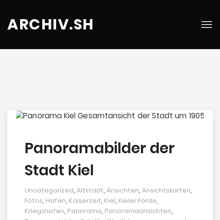
ARCHIV.SH
Tog
nav
Panoramabilder der
Stadt Kiel
Uncategorized
,
Altstadt
,
Ansichten
,
Ansichtskarten
,
Fotos
,
Hafen
,
Kaiserzeit
,
Kiel
,
Kieler Förde
,
Kriegshafen
,
Panorama
,
Panoramaansichten
,