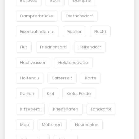
Bellevue
Buch
Dampfer
Dampferbrücke
Dietrichsdorf
Eisenbahndamm
Fischer
Flucht
Flut
Friedrichsort
Heikendorf
Hochwasser
Holstenstraße
Holtenau
Kaiserzeit
Karte
Karten
Kiel
Kieler Förde
Kitzeberg
Kriegshafen
Landkarte
Map
Möltenort
Neumühlen